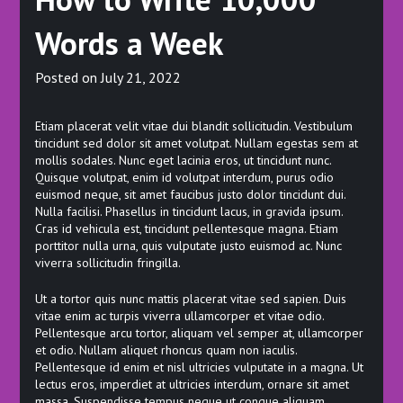
Words a Week
Posted on
July 21, 2022
Etiam placerat velit vitae dui blandit sollicitudin. Vestibulum
tincidunt sed dolor sit amet volutpat. Nullam egestas sem at
mollis sodales. Nunc eget lacinia eros, ut tincidunt nunc.
Quisque volutpat, enim id volutpat interdum, purus odio
euismod neque, sit amet faucibus justo dolor tincidunt dui.
Nulla facilisi. Phasellus in tincidunt lacus, in gravida ipsum.
Cras id vehicula est, tincidunt pellentesque magna. Etiam
porttitor nulla urna, quis vulputate justo euismod ac. Nunc
viverra sollicitudin fringilla.
Ut a tortor quis nunc mattis placerat vitae sed sapien. Duis
vitae enim ac turpis viverra ullamcorper et vitae odio.
Pellentesque arcu tortor, aliquam vel semper at, ullamcorper
et odio. Nullam aliquet rhoncus quam non iaculis.
Pellentesque id enim et nisl ultricies vulputate in a magna. Ut
lectus eros, imperdiet at ultricies interdum, ornare sit amet
massa. Suspendisse tempus neque ut congue aliquam.